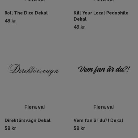
Roll The Dice Dekal
Kill Your Local Pedophile
Dekal
49 kr
49 kr
Flera val
Flera val
Direktörsvagn Dekal
Vem fan är du?! Dekal
59 kr
59 kr