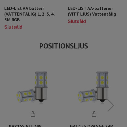
LED-List AA batteri
LED-LIST AA-batterier
(VATTENTÅLIG) 1, 2, 3, 4,
(VITT LJUS) Vattentålig
5M RGB
Slutsåld
Slutsåld
POSITIONSLJUS
BAY15S VIT 24V
BAU15S ORANGE 24V