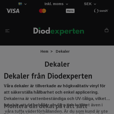
Inkl. moms
SEK
Hem
Dekaler
Dekaler
Dekaler från Diodexperten
Våra dekaler är tillverkade av högkvalitativ vinyl för
att säkerställa hållbarhet och enkel applicering.
Dekalerna är vattenbeständiga och UV-tåliga, vilket
Montera din dekal på rätt sätt
innebär att de behåller sin färg och kvalitet även i
våra tuffa väderförhållanden. Är du som kund är ute