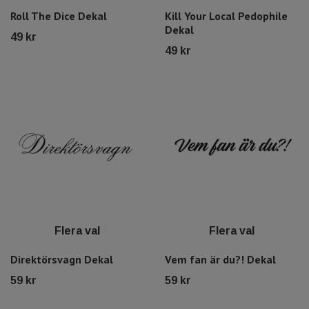
Roll The Dice Dekal
Kill Your Local Pedophile
Dekal
49 kr
49 kr
Flera val
Flera val
Direktörsvagn Dekal
Vem fan är du?! Dekal
59 kr
59 kr