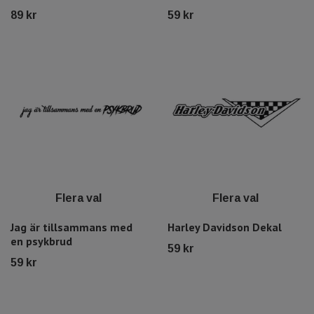
89 kr
59 kr
Flera val
Flera val
Jag är tillsammans med
Harley Davidson Dekal
en psykbrud
59 kr
59 kr