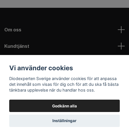
Om oss
Kundtjänst
Information
Vi använder cookies
Diodexperten Sverige använder cookies för att anpassa
Sociala medier
det innehåll som visas för dig och för att du ska få bästa
tänkbara upplevelse när du handlar hos oss.
Godkänn alla
© 2026 Diodexperten Sverige
Inställningar