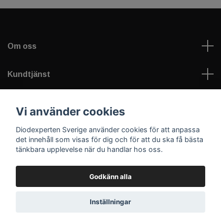
Om oss
Kundtjänst
Information
Vi använder cookies
Diodexperten Sverige använder cookies för att anpassa
Sociala medier
det innehåll som visas för dig och för att du ska få bästa
tänkbara upplevelse när du handlar hos oss.
Godkänn alla
© 2026 Diodexperten Sverige
Inställningar