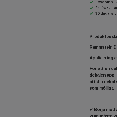
Leverans 1
Fri frakt fr
30 dagars 
Produktbeskr
Rammstein D
Applicering a
För att en dek
dekalen appli
att din dekal 
som möjligt.
✔ Börja med a
ytan måste va