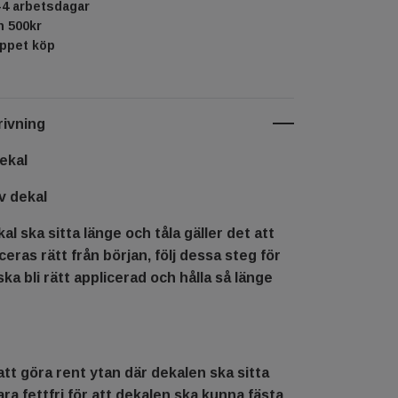
-4 arbetsdagar
ån 500kr
öppet köp
ivning
ekal
v dekal
al ska sitta länge och tåla gäller det att
ceras rätt från början, följ dessa steg för
ska bli rätt applicerad och hålla så länge
tt göra rent ytan där dekalen ska sitta
ra fettfri för att dekalen ska kunna fästa