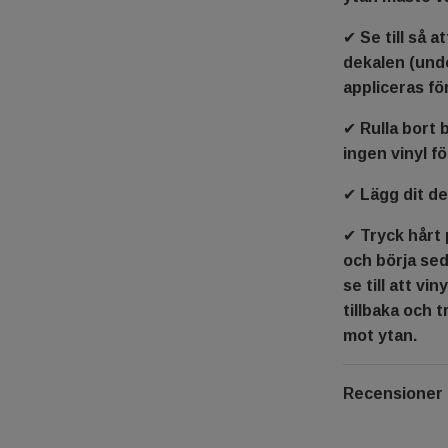
✔ Se till så a
dekalen (und
appliceras fö
✔ Rulla bort 
ingen vinyl fö
✔ Lägg dit d
✔ Tryck hårt 
och börja sed
se till att vi
tillbaka och t
mot ytan.
Recensioner