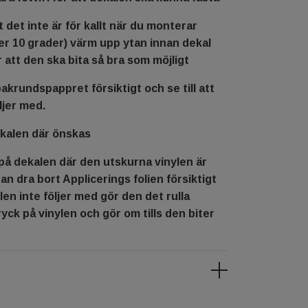
tt det inte är för kallt när du monterar
er 10 grader) värm upp ytan innan dekal
r att den ska bita så bra som möjligt
bakrundspappret försiktigt och se till att
ljer med.
ekalen där önskas
på dekalen där den utskurna vinylen är
an dra bort Applicerings folien försiktigt
nylen inte följer med gör den det rulla
ryck på vinylen och gör om tills den biter