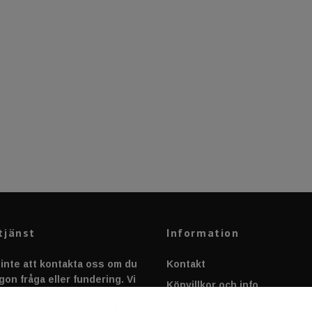
tjänst
Information
inte att kontakta oss om du
Kontakt
gon fråga eller fundering. Vi
Köpvillkor och info
 alltid så snabbt vi kan!
Canbus - Ljusövervakning