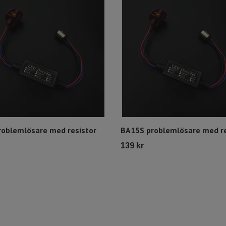
roblemlösare med resistor
BA15S problemlösare med re
r
139 kr