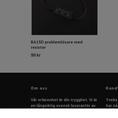
BA15D problemlösare med
resistor
99 kr
Om oss
Kund
Vår erfarenhet är din trygghet. Vi är
Tveka 
en långsiktig svensk leverantör av
har nå
fordonstillbehör &
svarar
fordonsbelysning sedan 2020.