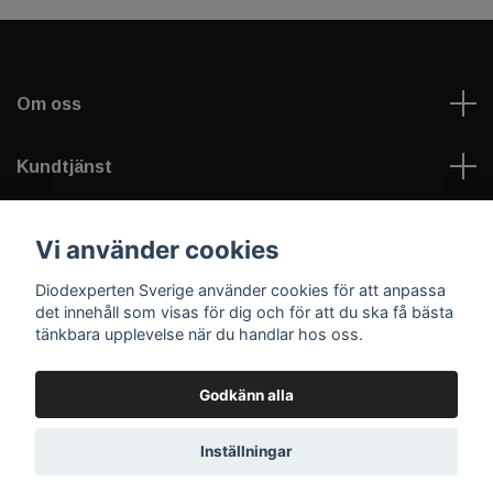
Om oss
Kundtjänst
Information
Vi använder cookies
Diodexperten Sverige använder cookies för att anpassa
Sociala medier
det innehåll som visas för dig och för att du ska få bästa
tänkbara upplevelse när du handlar hos oss.
Godkänn alla
© 2026 Diodexperten Sverige
Inställningar