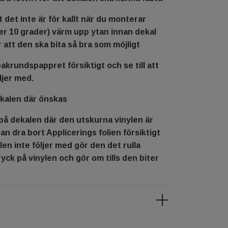
tt det inte är för kallt när du monterar
er 10 grader) värm upp ytan innan dekal
r att den ska bita så bra som möjligt
bakrundspappret försiktigt och se till att
ljer med.
ekalen där önskas
på dekalen där den utskurna vinylen är
an dra bort Applicerings folien försiktigt
nylen inte följer med gör den det rulla
ryck på vinylen och gör om tills den biter