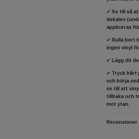
✔ Se till så a
dekalen (und
appliceras fö
✔ Rulla bort 
ingen vinyl fö
✔ Lägg dit d
✔ Tryck hårt 
och börja sed
se till att vi
tillbaka och t
mot ytan.
Recensioner