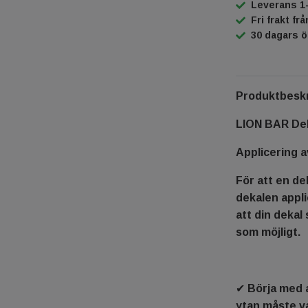
Leverans 1
Fri frakt fr
30 dagars 
Produktbeskr
LION BAR De
Applicering a
För att en dek
dekalen appli
att din dekal 
som möjligt.
✔ Börja med a
ytan måste va