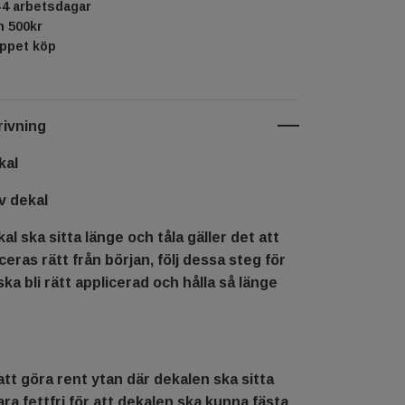
-4 arbetsdagar
ån 500kr
öppet köp
ivning
kal
v dekal
al ska sitta länge och tåla gäller det att
ceras rätt från början, följ dessa steg för
ska bli rätt applicerad och hålla så länge
tt göra rent ytan där dekalen ska sitta
ra fettfri för att dekalen ska kunna fästa