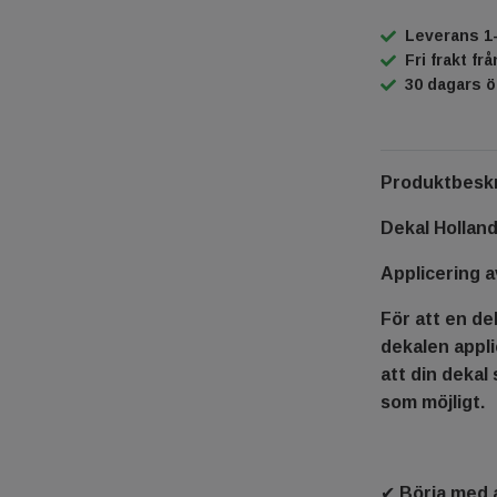
Leverans 1
Fri frakt fr
30 dagars 
Produktbeskr
Dekal Hollan
Applicering a
För att en dek
dekalen appli
att din dekal 
som möjligt.
✔ Börja med a