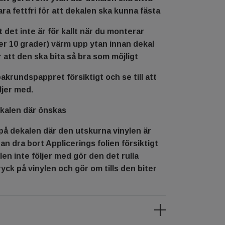
ra fettfri för att dekalen ska kunna fästa
tt det inte är för kallt när du monterar
er 10 grader) värm upp ytan innan dekal
r att den ska bita så bra som möjligt
bakrundspappret försiktigt och se till att
ljer med.
ekalen där önskas
på dekalen där den utskurna vinylen är
an dra bort Applicerings folien försiktigt
nylen inte följer med gör den det rulla
ryck på vinylen och gör om tills den biter