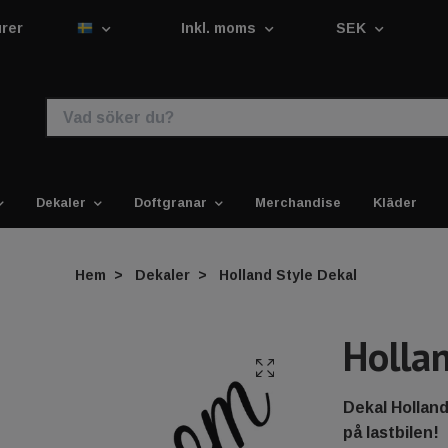
urer
Inkl. moms
SEK
Dekaler
Doftgranar
Merchandise
Kläder
Hem
Dekaler
Holland Style Dekal
Holla
Dekal Holland
på lastbilen!