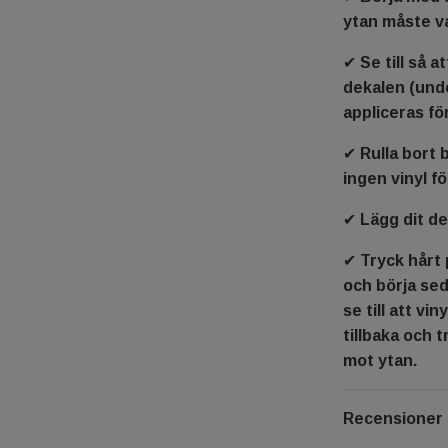
ytan måste va
✔ Se till så a
dekalen (und
appliceras fö
✔ Rulla bort 
ingen vinyl fö
✔ Lägg dit d
✔ Tryck hårt 
och börja sed
se till att vi
tillbaka och t
mot ytan.
Recensioner