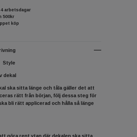
-4 arbetsdagar
ån 500kr
öppet köp
ivning
d Style
v dekal
al ska sitta länge och tåla gäller det att
ceras rätt från början, följ dessa steg för
ska bli rätt applicerad och hålla så länge
tt göra rent ytan där dekalen ska sitta