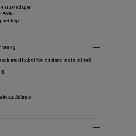
-4 arbetsdagar
ån 500kr
öppet köp
ivning
ack med kabel för enklare installation!
lå
eln ca 200mm