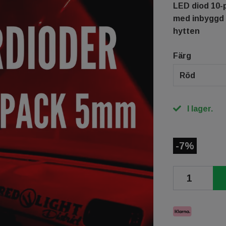
LED diod 10-p
med inbyggd r
hytten
Färg
Röd
I lager.
-7%