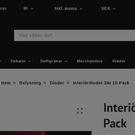
urer
Inkl. moms
SEK
Dekaler
Doftgranar
Merchandise
Kläder
Hem
Belysning
Dioder
Interiördioder 24v 10-Pack
Interi
Pack