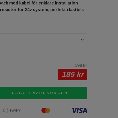
ack med kabel för enklare installation
esistor för 24v system, perfekt i lastbils
199 kr
185 kr
LÄGG I VARUKORGEN