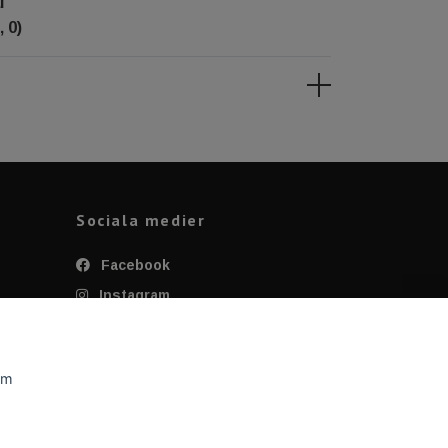
l
, 0)
Sociala medier
Facebook
Instagram
Twitter
YouTube
om
Tiktok