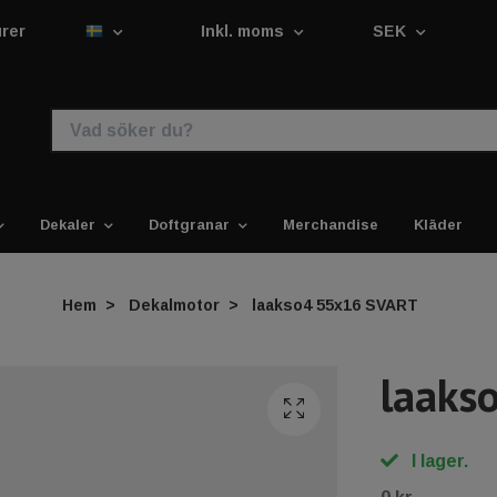
urer
Inkl. moms
SEK
Dekaler
Doftgranar
Merchandise
Kläder
Hem
Dekalmotor
laakso4 55x16 SVART
laaks
I lager.