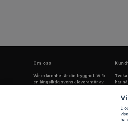
Om oss
Kund
Vår erfarenhet är din trygghet. Vi är
Tveka 
en långsiktig svensk leverantör av
har nå
fordonstillbehör &
svarar
fordonsbelysning sedan 2020.
Vi
Dio
vis
han