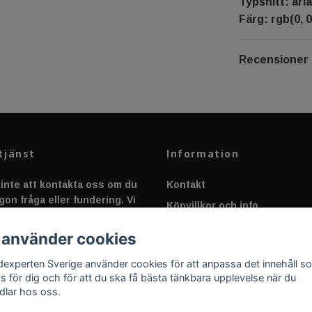
Typsnitt: aria
Färg: rgb(0, 0
Recensioner
tjänst
Information
inte att kontakta oss om du
Kontakt
gon fråga eller fundering. Vi
Köpvillkor och info
 alltid så snabbt vi kan!
Canbus - Ljusövervakning
 använder cookies
Fakta om Dioder
dexperten Sverige använder cookies för att anpassa det innehåll s
Applicering av Dekal
as för dig och för att du ska få bästa tänkbara upplevelse när du
dlar hos oss.