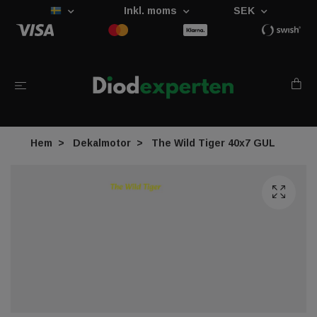
Inkl. moms
SEK
Hem
Dekalmotor
The Wild Tiger 40x7 GUL