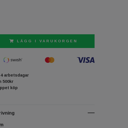
LÄGG I VARUKORGEN
-4 arbetsdagar
ån 500kr
öppet köp
ivning
cm