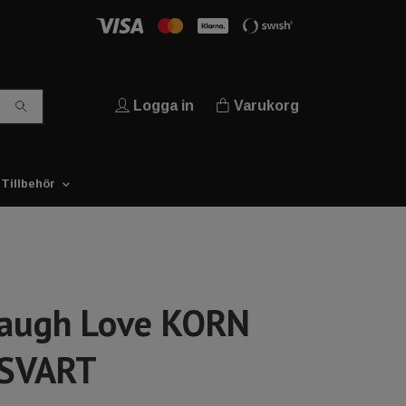
Logga in
Varukorg
Tillbehör
Laugh Love KORN
 SVART