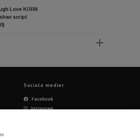
augh Love KORN
shan script
0)
Sociala medier
Facebook
Instagram
Twitter
YouTube
om
Tiktok