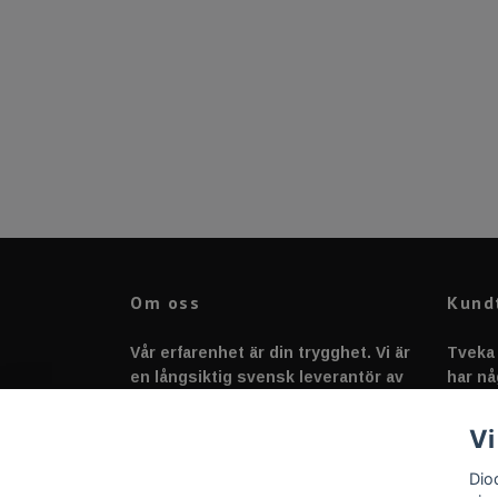
Om oss
Kund
Vår erfarenhet är din trygghet. Vi är
Tveka 
en långsiktig svensk leverantör av
har nå
fordonstillbehör &
svarar
fordonsbelysning sedan 2020.
Vi
Dio