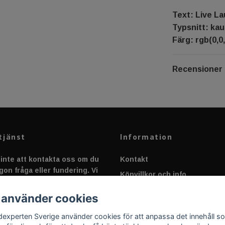
Text: Live L
Typsnitt: kau
Färg: rgb(0,0,
Recensioner
tjänst
Information
inte att kontakta oss om du
Kontakt
gon fråga eller fundering. Vi
Köpvillkor och info
 alltid så snabbt vi kan!
Canbus - Ljusövervakning
 använder cookies
Fakta om Dioder
dexperten Sverige använder cookies för att anpassa det innehåll s
Applicering av Dekal