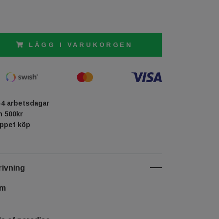
LÄGG I VARUKORGEN
-4 arbetsdagar
ån 500kr
öppet köp
ivning
cm