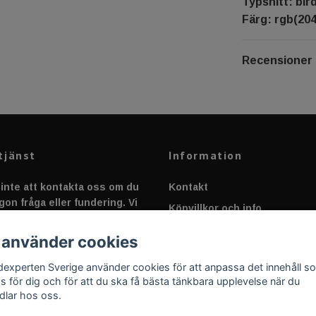
Typsnitt: bir
Färg: rgb(204,
Recensioner
tjänst
Information
inte att kontakta oss om du
Kontakt
gon fråga eller fundering. Vi
Köpvillkor och info
 alltid så snabbt vi kan!
Canbus - Ljusövervakning
 använder cookies
Fakta om Dioder
dexperten Sverige använder cookies för att anpassa det innehåll s
Applicering av Dekal
as för dig och för att du ska få bästa tänkbara upplevelse när du
dlar hos oss.