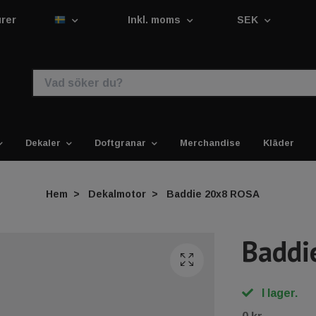
urer
Inkl. moms
SEK
Dekaler
Doftgranar
Merchandise
Kläder
Hem
Dekalmotor
Baddie 20x8 ROSA
Baddi
I lager.