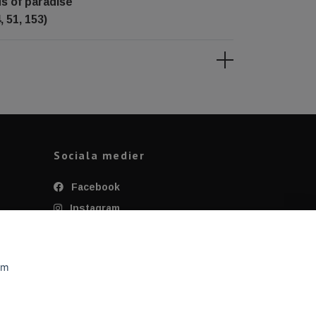
ds of paradise
 51, 153)
Sociala medier
Facebook
Instagram
Twitter
YouTube
om
Tiktok