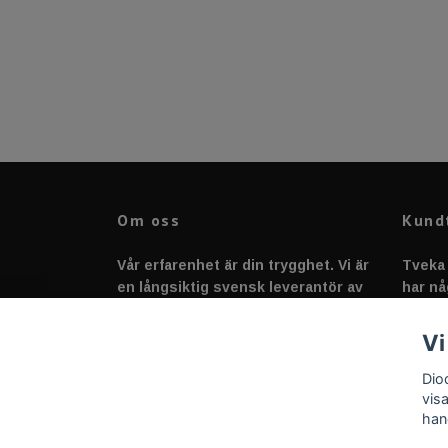
Om oss
Kund
Vår erfarenhet är din trygghet. Vi är
Tveka 
en långsiktig svensk leverantör av
har nå
fordonstillbehör &
svarar
fordonsbelysning sedan 2020.
Vi
Dio
vis
han