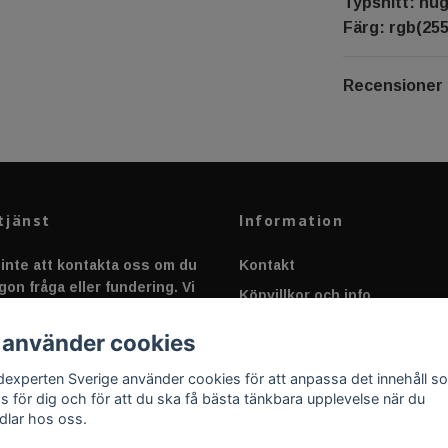
Typsnitt: hu
Färg: rgb(255
Recensioner
tjänst
Information
inte att kontakta oss om du
Kontakt
gon fråga eller fundering. Vi
Köpvillkor och info
 alltid så snabbt vi kan!
Canbus - Ljusövervakning
 använder cookies
Fakta om Dioder
dexperten Sverige använder cookies för att anpassa det innehåll s
Applicering av Dekal
as för dig och för att du ska få bästa tänkbara upplevelse när du
dlar hos oss.