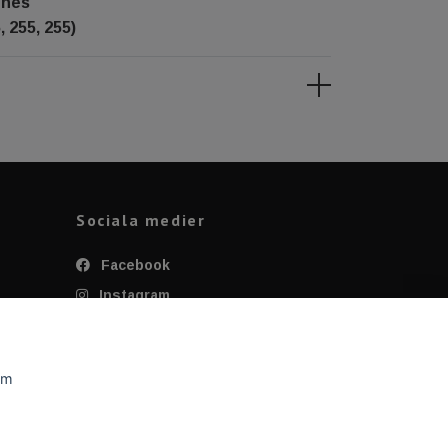
ghes
, 255, 255)
Sociala medier
Facebook
Instagram
Twitter
YouTube
om
Tiktok