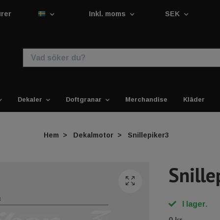
urer
Inkl. moms
SEK
Dekaler
Doftgranar
Merchandise
Kläder
Hem
Dekalmotor
Snillepiker3
Snille
I lager.