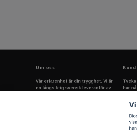
Om oss
Kund
Vår erfarenhet är din trygghet. Vi är
Tveka 
en långsiktig svensk leverantör av
har nå
fordonstillbehör &
svarar
fordonsbelysning sedan 2020.
Vi
Dio
vis
han