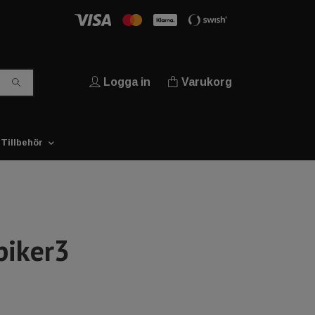
Logga in
Varukorg
Tillbehör
piker3