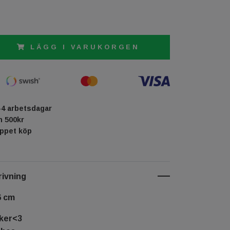
LÄGG I VARUKORGEN
-4 arbetsdagar
ån 500kr
öppet köp
ivning
6 cm
iker<3