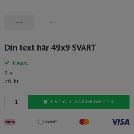
Din text här 49x9 SVART
I lager.
0 kr
76 kr
LÄGG I VARUKORGEN