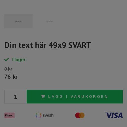
Din text här 49x9 SVART
I lager.
0 kr
76 kr
LÄGG I VARUKORGEN