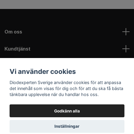
Om oss
Kundtjänst
Information
Vi använder cookies
Diodexperten Sverige använder cookies för att anpassa
Sociala medier
det innehåll som visas för dig och för att du ska få bästa
tänkbara upplevelse när du handlar hos oss.
Godkänn alla
© 2026 Diodexperten Sverige
Inställningar