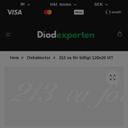
Inkl. moms
SEK
Hem
Dekalmotor
213 va för billigt 120x20 VIT