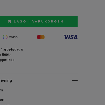
LÄGG I VARUKORGEN
-4 arbetsdagar
ån 500kr
öppet köp
ivning
cm
ven