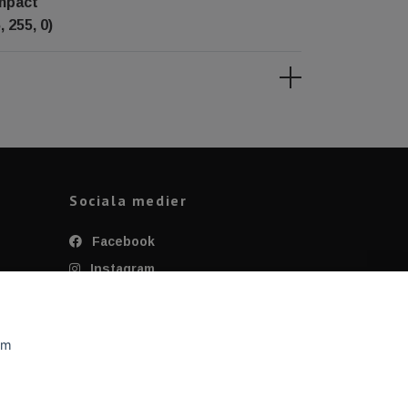
impact
 255, 0)
Sociala medier
Facebook
Instagram
Twitter
YouTube
om
Tiktok