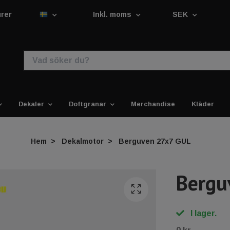
urer
Inkl. moms
SEK
Dekaler
Doftgranar
Merchandise
Kläder
Hem
Dekalmotor
Berguven 27x7 GUL
Bergu
I lager.