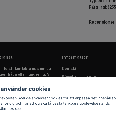
Typsnitt: tr 
Färg: rgb(255,
Recensioner
tjänst
Information
inte att kontakta oss om du
Kontakt
gon fråga eller fundering. Vi
Köpvillkor och info
 alltid så snabbt vi kan!
Canbus - Ljusövervakning
 använder cookies
Fakta om Dioder
dexperten Sverige använder cookies för att anpassa det innehåll s
Applicering av Dekal
as för dig och för att du ska få bästa tänkbara upplevelse när du
dlar hos oss.