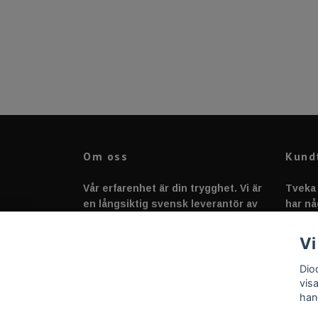
Om oss
Kund
Vår erfarenhet är din trygghet. Vi är
Tveka 
en långsiktig svensk leverantör av
har nå
fordonstillbehör &
svarar
fordonsbelysning sedan 2020.
Vi
Dio
vis
han