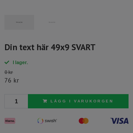
Din text här 49x9 SVART
I lager.
0 kr
76 kr
LÄGG I VARUKORGEN