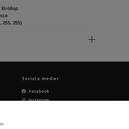
t Bröllop
enze
, 255, 255)
Sociala medier
Facebook
Instagram
Twitter
YouTube
om
Tiktok