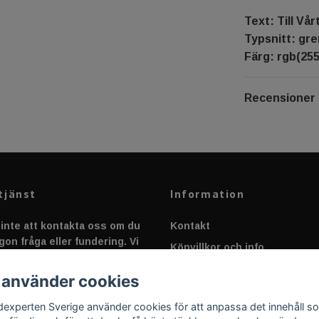
Text: Till Vår
Typsnitt: gr
Färg: rgb(255
Recensioner
tjänst
Information
inte att kontakta oss om du
Kontakt
gon fråga eller fundering. Vi
Köpvillkor och info
 alltid så snabbt vi kan!
Canbus - Ljusövervakning
 använder cookies
Fakta om Dioder
dexperten Sverige använder cookies för att anpassa det innehåll s
Applicering av Dekal