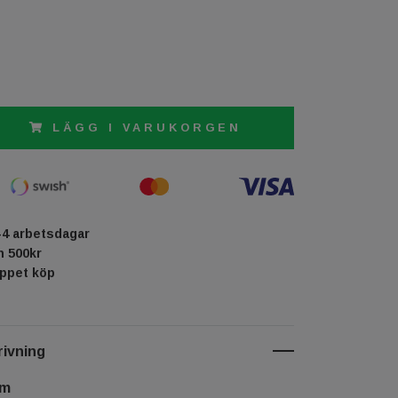
LÄGG I VARUKORGEN
-4 arbetsdagar
ån 500kr
öppet köp
ivning
cm