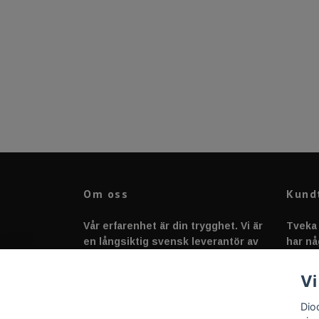
Om oss
Kund
Vår erfarenhet är din trygghet. Vi är
Tveka 
en långsiktig svensk leverantör av
har nå
fordonstillbehör &
svarar
fordonsbelysning sedan 2020.
Vi
Dio