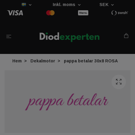
Inkl. moms
SEK
Hem
Dekalmotor
pappa betalar 30x8 ROSA