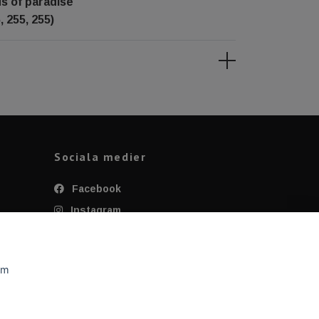
ds of paradise
, 255, 255)
Sociala medier
Facebook
Instagram
Twitter
YouTube
om
Tiktok