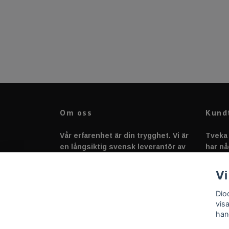
Om oss
Kund
Vår erfarenhet är din trygghet. Vi är
Tveka 
en långsiktig svensk leverantör av
har nå
fordonstillbehör &
svarar
fordonsbelysning sedan 2020.
Vi
Dio
vis
han