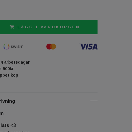
LÄGG I VARUKORGEN
-4 arbetsdagar
ån 500kr
öppet köp
ivning
cm
lats <3