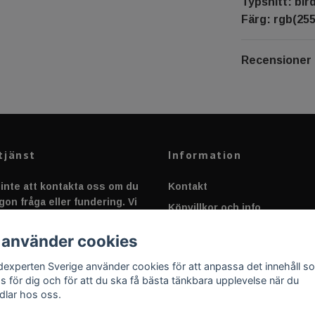
Typsnitt: bir
Färg: rgb(255
Recensioner
tjänst
Information
inte att kontakta oss om du
Kontakt
gon fråga eller fundering. Vi
Köpvillkor och info
 alltid så snabbt vi kan!
Canbus - Ljusövervakning
 använder cookies
Fakta om Dioder
dexperten Sverige använder cookies för att anpassa det innehåll s
Applicering av Dekal
as för dig och för att du ska få bästa tänkbara upplevelse när du
dlar hos oss.