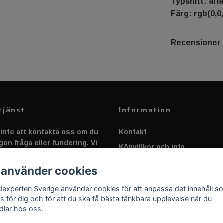
Typsnitt: aria
Färg: rgb(0,0,
Recensioner
tjänst
Information
inte att kontakta oss om du
Kontakt
gon fråga eller fundering. Vi
Köpvillkor och info
 alltid så snabbt vi kan!
Canbus - Ljusövervakning
 använder cookies
Fakta om Dioder
dexperten Sverige använder cookies för att anpassa det innehåll s
Applicering av Dekal
as för dig och för att du ska få bästa tänkbara upplevelse när du
dlar hos oss.