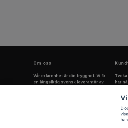
Om oss
Kund
Vår erfarenhet är din trygghet. Vi är
Tveka 
en långsiktig svensk leverantör av
har nå
fordonstillbehör &
svarar
fordonsbelysning sedan 2020.
Vi
Dio
vis
han