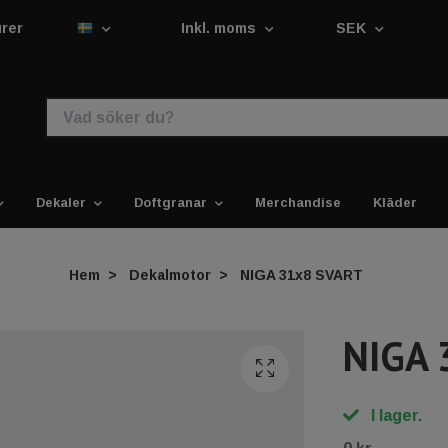
urer
Inkl. moms
SEK
Dekaler
Doftgranar
Merchandise
Kläder
Hem
Dekalmotor
NIGA 31x8 SVART
NIGA 
I lager.