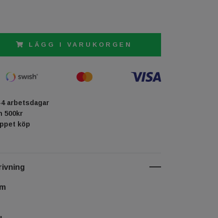
LÄGG I VARUKORGEN
-4 arbetsdagar
ån 500kr
öppet köp
ivning
cm