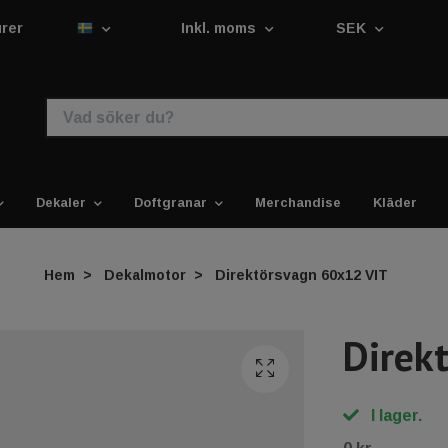
urer
Inkl. moms
SEK
Dekaler
Doftgranar
Merchandise
Kläder
Hem
Dekalmotor
Direktörsvagn 60x12 VIT
Direk
I lager.