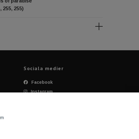
ds of paradise
, 255, 255)
Sociala medier
Facebook
Instagram
Twitter
YouTube
om
Tiktok