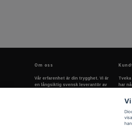
Om oss
Kund
Vår erfarenhet är din trygghet. Vi är
Tveka 
en långsiktig svensk leverantör av
har nå
fordonstillbehör &
svarar
fordonsbelysning sedan 2020.
Vi
Dio
vis
han