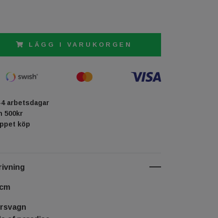
LÄGG I VARUKORGEN
-4 arbetsdagar
ån 500kr
öppet köp
ivning
 cm
örsvagn