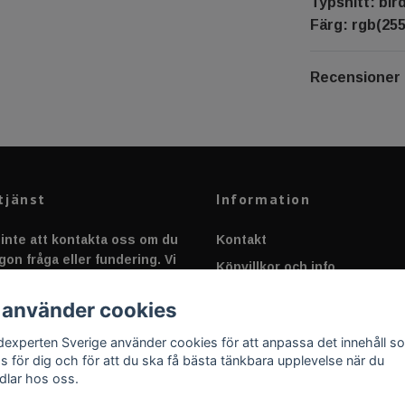
Typsnitt: bir
Färg: rgb(255
Recensioner
tjänst
Information
inte att kontakta oss om du
Kontakt
gon fråga eller fundering. Vi
Köpvillkor och info
 alltid så snabbt vi kan!
Canbus - Ljusövervakning
 använder cookies
Fakta om Dioder
dexperten Sverige använder cookies för att anpassa det innehåll s
Applicering av Dekal
as för dig och för att du ska få bästa tänkbara upplevelse när du
dlar hos oss.