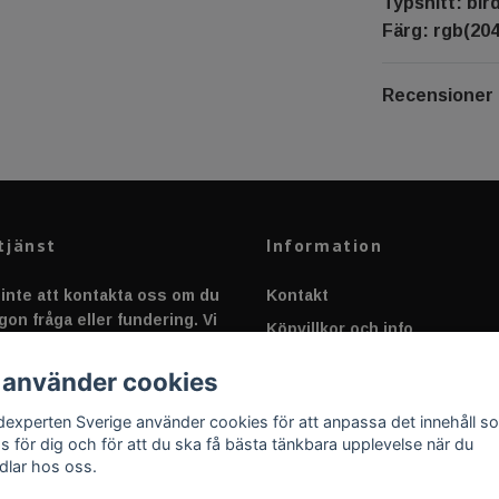
Typsnitt: bir
Färg: rgb(204,
Recensioner
tjänst
Information
inte att kontakta oss om du
Kontakt
gon fråga eller fundering. Vi
Köpvillkor och info
 alltid så snabbt vi kan!
Canbus - Ljusövervakning
 använder cookies
Fakta om Dioder
dexperten Sverige använder cookies för att anpassa det innehåll s
Applicering av Dekal
as för dig och för att du ska få bästa tänkbara upplevelse när du
dlar hos oss.