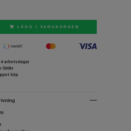
LÄGG I VARUKORGEN
-4 arbetsdagar
ån 500kr
öppet köp
ivning
cm
e