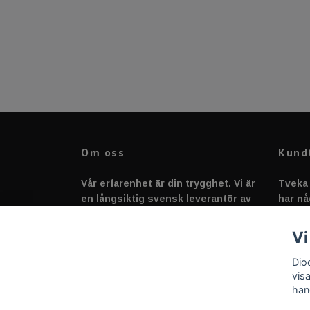
Om oss
Kund
Vår erfarenhet är din trygghet. Vi är
Tveka 
en långsiktig svensk leverantör av
har nå
fordonstillbehör &
svarar
fordonsbelysning sedan 2020.
Vi
Dio
vis
han