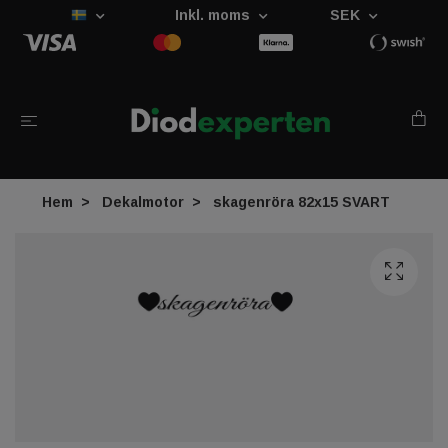
Inkl. moms
SEK
Hem
Dekalmotor
skagenröra 82x15 SVART