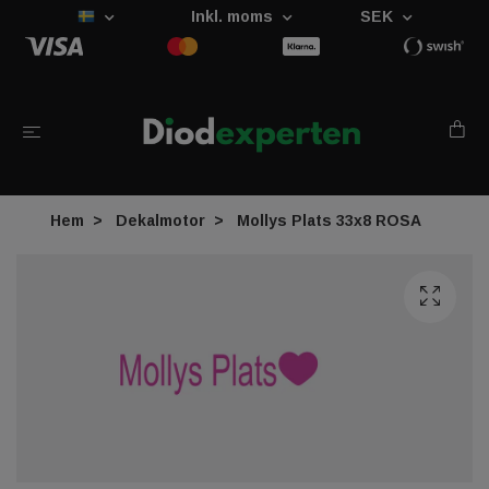
Inkl. moms
SEK
Hem
Dekalmotor
Mollys Plats 33x8 ROSA