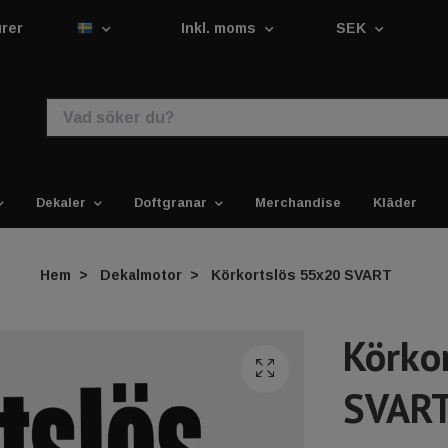
urer
Inkl. moms
SEK
Dekaler
Doftgranar
Merchandise
Kläder
Hem
Dekalmotor
Körkortslös 55x20 SVART
Körko
SVAR