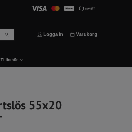
Logga in
Varukorg
Tillbehör
rtslös 55x20
T