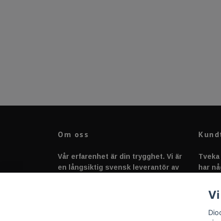
Om oss
Kund
Vår erfarenhet är din trygghet. Vi är
Tveka 
en långsiktig svensk leverantör av
har nå
fordonstillbehör &
svarar
fordonsbelysning sedan 2020.
Vi
Dio