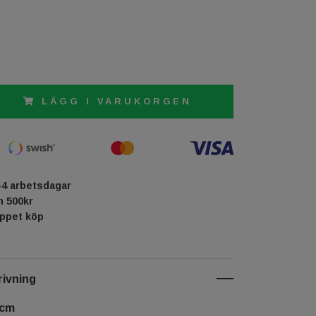
LÄGG I VARUKORGEN
-4 arbetsdagar
ån 500kr
öppet köp
ivning
 cm