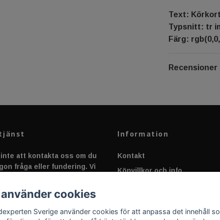
Text: Körkor
Typsnitt: tr 
Färg: rgb(0,0,
Recensioner
tjänst
Information
inte att kontakta oss om du
Kontakt
gon fråga eller fundering. Vi
Köpvillkor och info
 alltid så snabbt vi kan!
Canbus - Ljusövervakning
 använder cookies
Fakta om Dioder
dexperten Sverige använder cookies för att anpassa det innehåll s
Applicering av Dekal