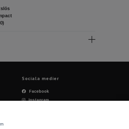
tslös
impact
0)
Sociala medier
Facebook
Instagram
Twitter
YouTube
om
Tiktok