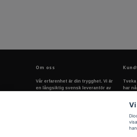
Om oss
Kund
Vår erfarenhet är din trygghet. Vi är
Tveka 
en långsiktig svensk leverantör av
har nå
fordonstillbehör &
svarar
fordonsbelysning sedan 2020.
Vi
Dio
vis
han