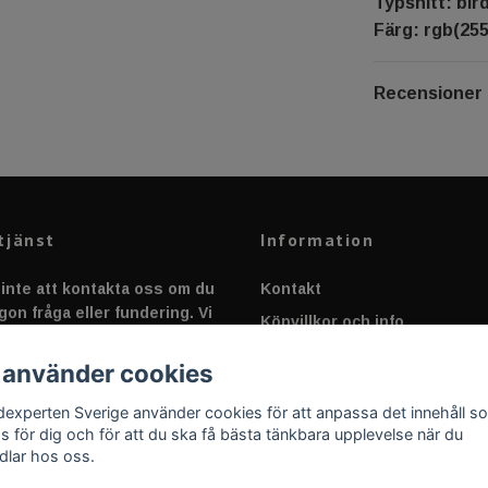
Typsnitt: bir
Färg: rgb(255
Recensioner
tjänst
Information
inte att kontakta oss om du
Kontakt
gon fråga eller fundering. Vi
Köpvillkor och info
 alltid så snabbt vi kan!
Canbus - Ljusövervakning
 använder cookies
Fakta om Dioder
dexperten Sverige använder cookies för att anpassa det innehåll s
Applicering av Dekal
as för dig och för att du ska få bästa tänkbara upplevelse när du
dlar hos oss.