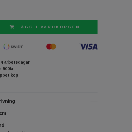
LÄGG I VARUKORGEN
-4 arbetsdagar
ån 500kr
öppet köp
ivning
 cm
nd