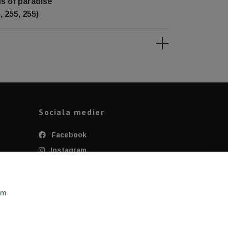
ds of paradise
, 255, 255)
Sociala medier
Facebook
Instagram
Twitter
YouTube
om
Tiktok