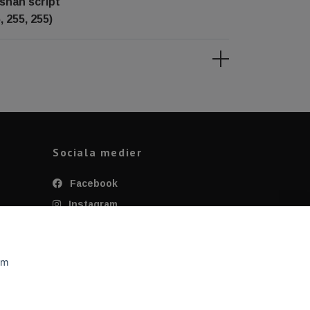
shan script
, 255, 255)
Sociala medier
Facebook
Instagram
Twitter
YouTube
om
Tiktok