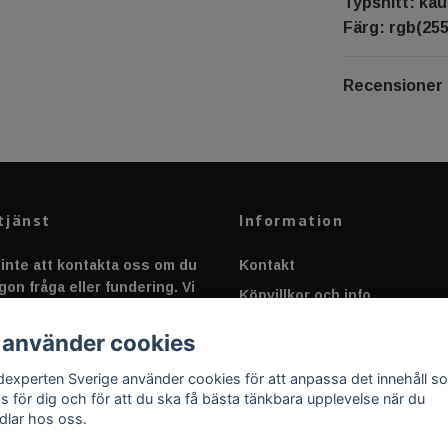
Typsnitt: kau
Färg: rgb(255
Recensioner
tjänst
Information
inte att kontakta oss om du
Kontakt
gon fråga eller fundering. Vi
Köpvillkor och info
 alltid så snabbt vi kan!
Canbus - Ljusövervakning
 använder cookies
Fakta om Dioder
dexperten Sverige använder cookies för att anpassa det innehåll s
Applicering av Dekal
as för dig och för att du ska få bästa tänkbara upplevelse när du
dlar hos oss.