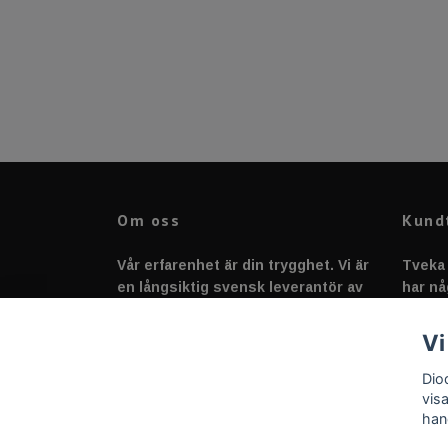
Om oss
Kund
Vår erfarenhet är din trygghet. Vi är
Tveka 
en långsiktig svensk leverantör av
har nå
fordonstillbehör &
svarar
fordonsbelysning sedan 2020.
Vi
Dio
vis
han