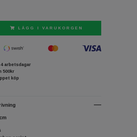
LÄGG I VARUKORGEN
-4 arbetsdagar
ån 500kr
öppet köp
ivning
 cm
s