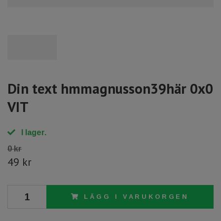
Din text hmmagnusson39här 0x0
VIT
I lager.
0 kr
49 kr
LÄGG I VARUKORGEN