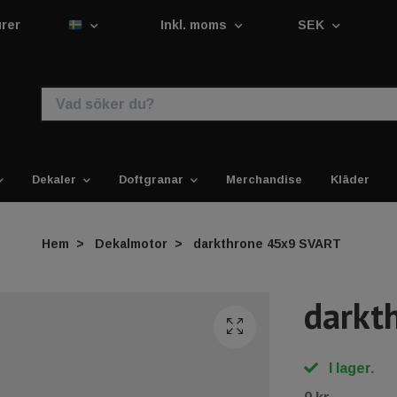
urer
Inkl. moms
SEK
Dekaler
Doftgranar
Merchandise
Kläder
Hem
Dekalmotor
darkthrone 45x9 SVART
darkt
I lager.