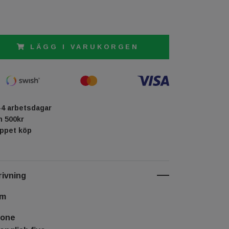
LÄGG I VARUKORGEN
-4 arbetsdagar
ån 500kr
öppet köp
ivning
cm
rone