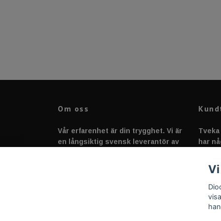
Om oss
Kund
Vår erfarenhet är din trygghet. Vi är
Tveka 
en långsiktig svensk leverantör av
har nå
fordonstillbehör &
svarar
fordonsbelysning sedan 2020.
Vi
Dio
vis
han