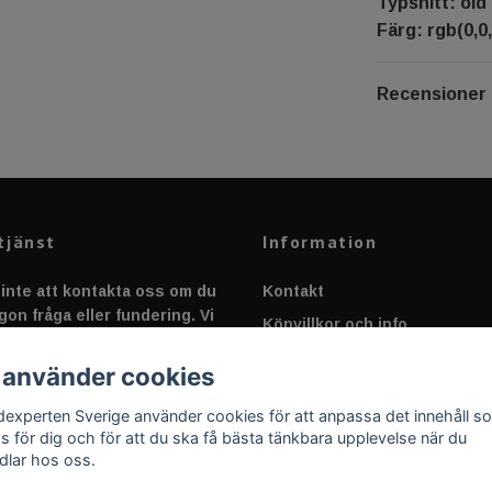
Typsnitt: old 
Färg: rgb(0,0,
Recensioner
tjänst
Information
inte att kontakta oss om du
Kontakt
gon fråga eller fundering. Vi
Köpvillkor och info
 alltid så snabbt vi kan!
Canbus - Ljusövervakning
 använder cookies
Fakta om Dioder
dexperten Sverige använder cookies för att anpassa det innehåll s
Applicering av Dekal
as för dig och för att du ska få bästa tänkbara upplevelse när du
dlar hos oss.