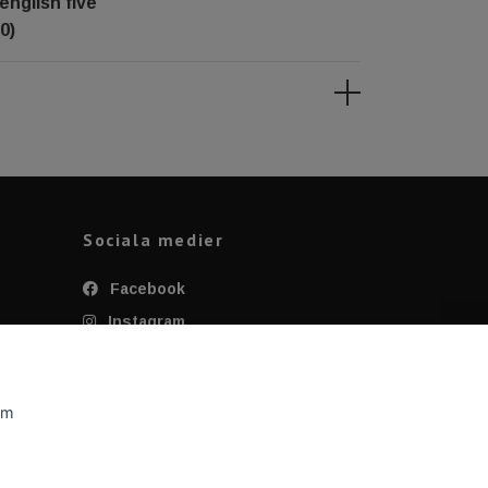
english five
0)
Sociala medier
Facebook
Instagram
Twitter
YouTube
om
Tiktok