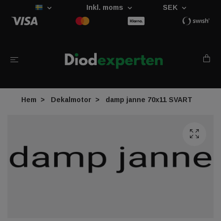
Inkl. moms
SEK
Hem
Dekalmotor
damp janne 70x11 SVART