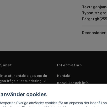
Text: ganjam
Typsnitt: gre
Färg: rgb(255,
Recensioner
tjänst
Information
inte att kontakta oss om du
Kontakt
gon fråga eller fundering. Vi
Köpvillkor och info
 alltid så snabbt vi kan!
Canbus - Ljusövervakning
 använder cookies
Fakta om Dioder
dexperten Sverige använder cookies för att anpassa det innehåll s
Applicering av Dekal