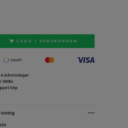
LÄGG I VARUKORGEN
-4 arbetsdagar
ån 500kr
öppet köp
ivning
 cm