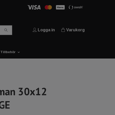
Logga in
Varukorg
Tillbehör
man 30x12
GE