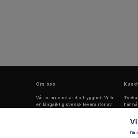
Om oss
Kund
Vår erfarenhet är din trygghet. Vi är
Tveka 
en långsiktig svensk leverantör av
har nå
fordonstillbehör &
svarar
fordonsbelysning sedan 2020.
Vi
Dio