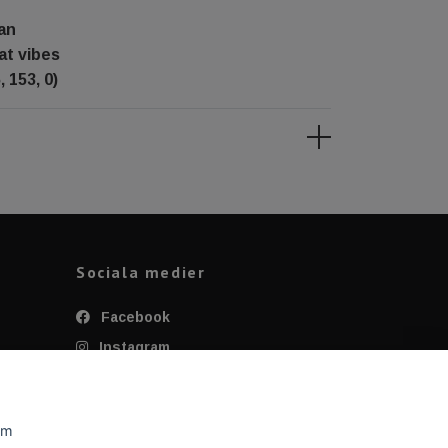
an
at vibes
 153, 0)
Sociala medier
Facebook
Instagram
Twitter
YouTube
om
Tiktok