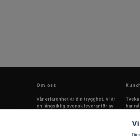
Om oss
Kund
Vår erfarenhet är din trygghet. Vi är
Tveka 
en långsiktig svensk leverantör av
har nå
fordonstillbehör &
svarar
fordonsbelysning sedan 2020.
Vi
Dio