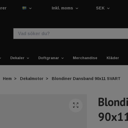
urer
Inkl. moms
SEK
Dekaler
Doftgranar
Merchandise
Kläder
Hem
Dekalmotor
Blondiner Dansband 90x11 SVART
Blond
90x1