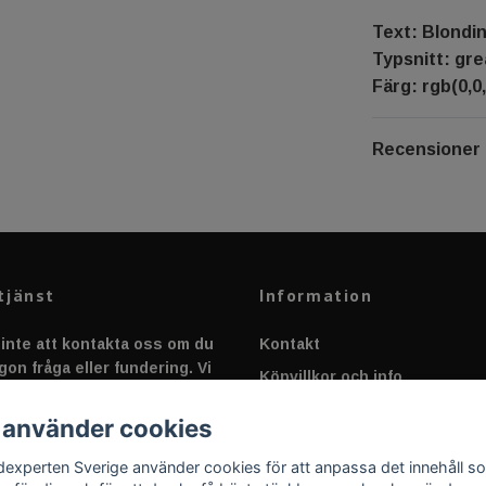
Text: Blondi
Typsnitt: gre
Färg: rgb(0,0,
Recensioner
tjänst
Information
inte att kontakta oss om du
Kontakt
gon fråga eller fundering. Vi
Köpvillkor och info
 alltid så snabbt vi kan!
Canbus - Ljusövervakning
 använder cookies
Fakta om Dioder
dexperten Sverige använder cookies för att anpassa det innehåll s
Applicering av Dekal