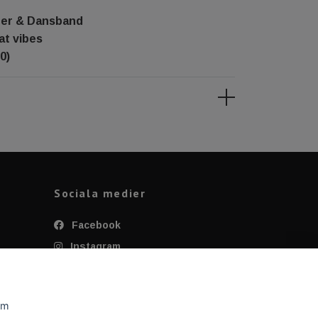
ner & Dansband
at vibes
0)
Sociala medier
Facebook
Instagram
Twitter
YouTube
om
Tiktok