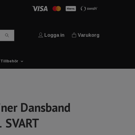
Logga in
Varukorg
Tillbehör
iner Dansband
1 SVART