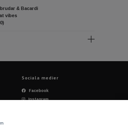
 brudar & Bacardi
at vibes
0)
Sociala medier
Facebook
Instagram
Twitter
YouTube
om
Tiktok