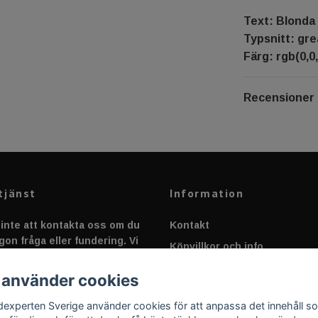
Text: Blonda
Typsnitt: gre
Färg: rgb(0,0,
Recensioner
tjänst
Information
inte att kontakta oss om du
Kontakt
gon fråga eller fundering. Vi
Köpvillkor och info
 alltid så snabbt vi kan!
Canbus - Ljusövervakning
 använder cookies
Fakta om Dioder
dexperten Sverige använder cookies för att anpassa det innehåll s
Applicering av Dekal