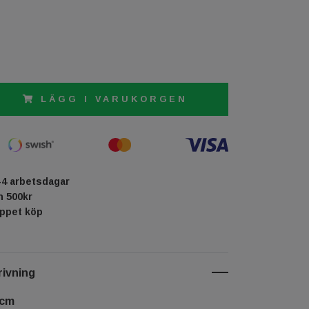
LÄGG I VARUKORGEN
-4 arbetsdagar
ån 500kr
öppet köp
ivning
 cm