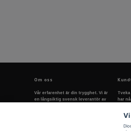
Om oss
Kund
Vår erfarenhet är din trygghet. Vi är
Tveka 
en långsiktig svensk leverantör av
har nå
fordonstillbehör &
svarar
fordonsbelysning sedan 2020.
Vi
Dio