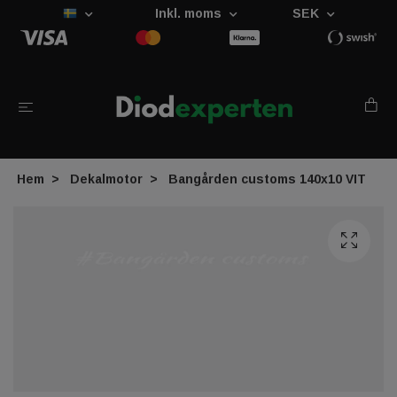
Inkl. moms
SEK
Hem
Dekalmotor
Bangården customs 140x10 VIT