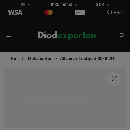
Inkl. moms
SEK
Hem
Dekalmotor
Alla män är objekt 35x6 VIT