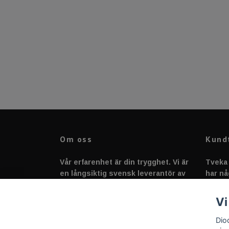
Om oss
Kund
Vår erfarenhet är din trygghet. Vi är
Tveka 
en långsiktig svensk leverantör av
har nå
fordonstillbehör &
svarar
fordonsbelysning sedan 2020.
Vi
Dio