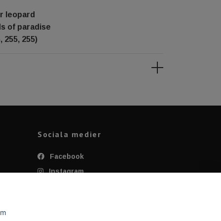
r leopard
ds of paradise
, 255, 255)
Sociala medier
Facebook
Instagram
Twitter
YouTube
om
Tiktok