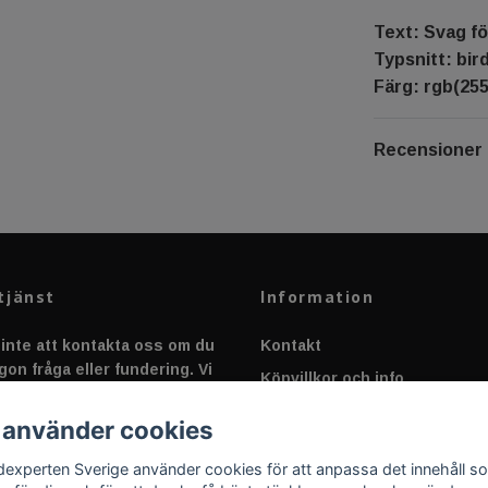
Text: Svag fö
Typsnitt: bir
Färg: rgb(255
Recensioner
tjänst
Information
inte att kontakta oss om du
Kontakt
gon fråga eller fundering. Vi
Köpvillkor och info
 alltid så snabbt vi kan!
Canbus - Ljusövervakning
 använder cookies
Fakta om Dioder
dexperten Sverige använder cookies för att anpassa det innehåll s
Applicering av Dekal