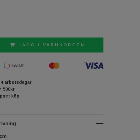
LÄGG I VARUKORGEN
-4 arbetsdagar
ån 500kr
öppet köp
ivning
 cm