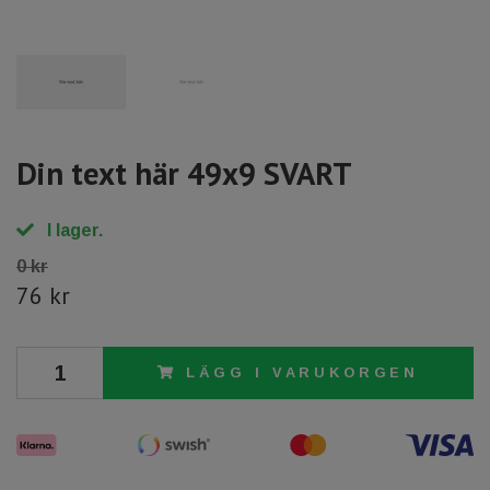
Din text här 49x9 SVART
I lager.
0 kr
76 kr
LÄGG I VARUKORGEN