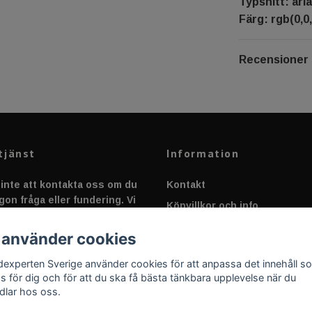
Typsnitt: aria
Färg: rgb(0,0,
Recensioner
tjänst
Information
inte att kontakta oss om du
Kontakt
gon fråga eller fundering. Vi
Köpvillkor och info
 alltid så snabbt vi kan!
Canbus - Ljusövervakning
 använder cookies
Fakta om Dioder
dexperten Sverige använder cookies för att anpassa det innehåll s
Applicering av Dekal
as för dig och för att du ska få bästa tänkbara upplevelse när du
dlar hos oss.