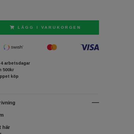
LÄGG I VARUKORGEN
-4 arbetsdagar
ån 500kr
öppet köp
ivning
cm
t här