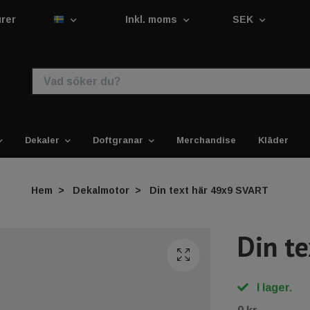
urer
Inkl. moms
SEK
Dekaler
Doftgranar
Merchandise
Kläder
Hem
Dekalmotor
Din text här 49x9 SVART
Din t
I lager.