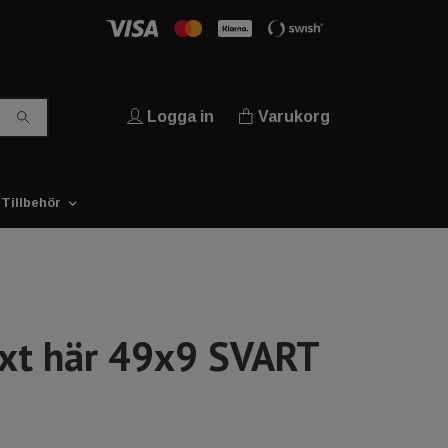
Logga in
Varukorg
Tillbehör
ext här 49x9 SVART