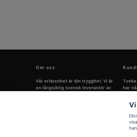
Om oss
Kund
Vår erfarenhet är din trygghet. Vi är
Tveka 
en långsiktig svensk leverantör av
har nå
fordonstillbehör &
svarar
fordonsbelysning sedan 2020.
Vi
Dio
vis
han