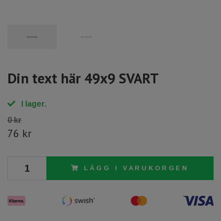
Din text här 49x9 SVART
I lager.
0 kr
76 kr
LÄGG I VARUKORGEN