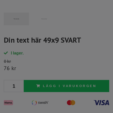
Din text här 49x9 SVART
I lager.
0 kr
76 kr
LÄGG I VARUKORGEN