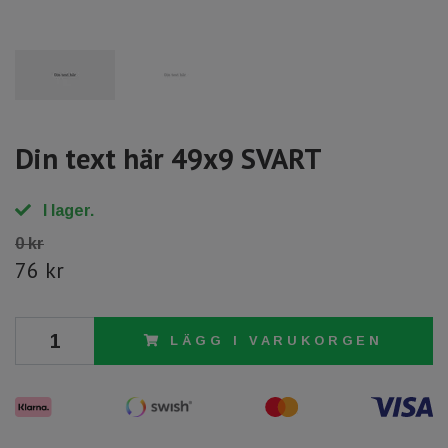
Din text här 49x9 SVART
I lager.
0 kr
76 kr
LÄGG I VARUKORGEN