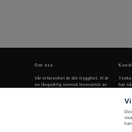
Om oss
Kund
Vår erfarenhet är din trygghet. Vi är
Tveka 
en långsiktig svensk leverantör av
har nå
fordonstillbehör &
svarar
fordonsbelysning sedan 2020.
Vi
Dio
vis
han