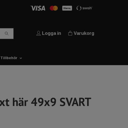
Logga in
Varukorg
Tillbehör
ext här 49x9 SVART