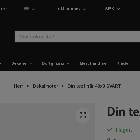
urer
Inkl. moms
SEK
Dekaler
Doftgranar
Merchandise
Kläder
Hem
Dekalmotor
Din text här 49x9 SVART
Din t
I lager.