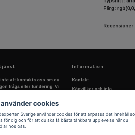
Typsnitt: aria
Färg: rgb(0,0,
Recensioner
tjänst
Information
inte att kontakta oss om du
Kontakt
gon fråga eller fundering. Vi
Köpvillkor och info
 alltid så snabbt vi kan!
Canbus - Ljusövervakning
 använder cookies
Fakta om Dioder
dexperten Sverige använder cookies för att anpassa det innehåll s
Applicering av Dekal
as för dig och för att du ska få bästa tänkbara upplevelse när du
dlar hos oss.