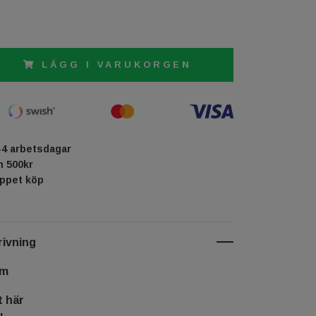
LÄGG I VARUKORGEN
-4 arbetsdagar
ån 500kr
öppet köp
ivning
cm
t här