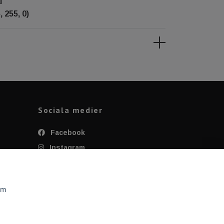
l
 255, 0)
Sociala medier
Facebook
Instagram
Twitter
YouTube
om
Tiktok