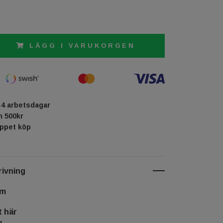
LÄGG I VARUKORGEN
-4 arbetsdagar
ån 500kr
öppet köp
ivning
cm
t här