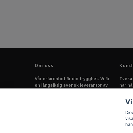
Om oss
Kund
Vår erfarenhet är din trygghet. Vi är
Tveka 
en långsiktig svensk leverantör av
har nå
fordonstillbehör &
svarar
fordonsbelysning sedan 2020.
Vi
Dio
vis
han