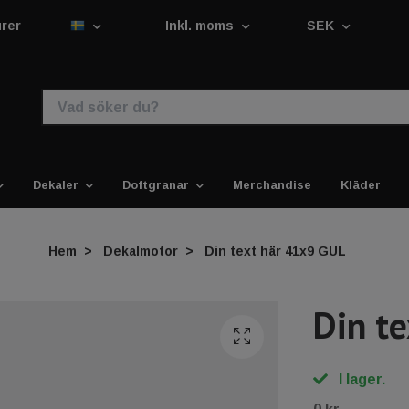
urer
Inkl. moms
SEK
Dekaler
Doftgranar
Merchandise
Kläder
Hem
Dekalmotor
Din text här 41x9 GUL
Din t
I lager.