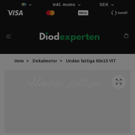
Inkl. moms
SEK
Hem
Dekalmotor
Undan fattiga 60x10 VIT