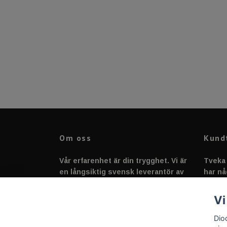
Om oss
Kund
Vår erfarenhet är din trygghet. Vi är
Tveka 
en långsiktig svensk leverantör av
har nå
fordonstillbehör &
svarar
fordonsbelysning sedan 2020.
Vi
Dio