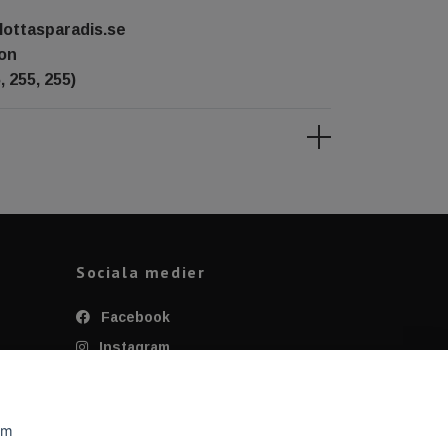
lottasparadis.se
ton
, 255, 255)
Sociala medier
Facebook
Instagram
Twitter
YouTube
om
Tiktok