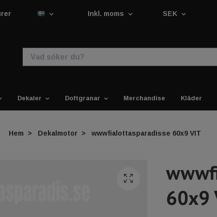
urer
Inkl. moms
SEK
Dekaler
Doftgranar
Merchandise
Kläder
Hem
Dekalmotor
wwwfialottasparadisse 60x9 VIT
wwwfi
60x9 