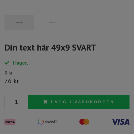
Din text här 49x9 SVART
I lager.
0 kr
76 kr
LÄGG I VARUKORGEN